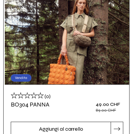
Vendita
recensioni
(0)
totali
BO304 PANNA
Prezzo
49.00 CHF
Prezzo
scontato
di
89.00 CHF
listino
Aggiungi al carrello