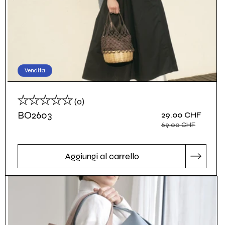
Vendita
recensioni
(0)
totali
BO2603
Prezzo
29.00 CHF
Prezzo
scontato
di
69.00 CHF
listino
Aggiungi al carrello