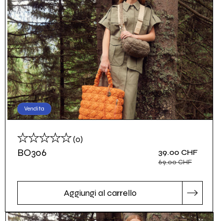
Vendita
recensioni
(0)
totali
BO306
Prezzo
39.00 CHF
Prezzo
scontato
di
69.00 CHF
listino
Aggiungi al carrello