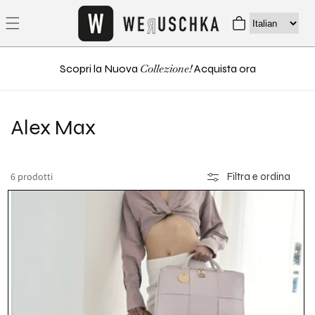
direttamente
Carrello
ai contenuti
Collezione!
Scopri la Nuova
Acquista ora
C
Alex Max
o
6 prodotti
Filtra e ordina
l
l
e