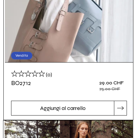
Vendita
recensioni
(0)
totali
BO2712
Prezzo
29.00 CHF
Prezzo
scontato
di
75.00 CHF
listino
Aggiungi al carrello