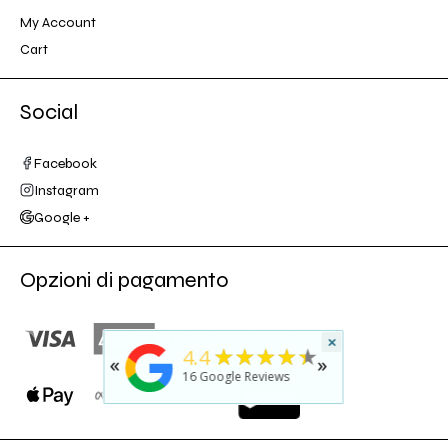
My Account
Cart
Social
Facebook
Instagram
Google +
Opzioni di pagamento
×
★
5
★★★★★
4.4
«
»
rated b
16
Google Reviews
last yea