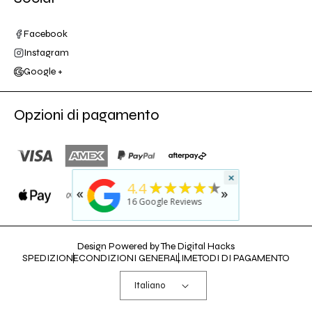
Facebook
Instagram
Google +
Opzioni di pagamento
×
★
5
★★★★★
4.4
«
»
rated b
16
Google Reviews
last yea
Design Powered by The Digital Hacks
SPEDIZIONE
CONDIZIONI GENERALI
METODI DI PAGAMENTO
Italiano