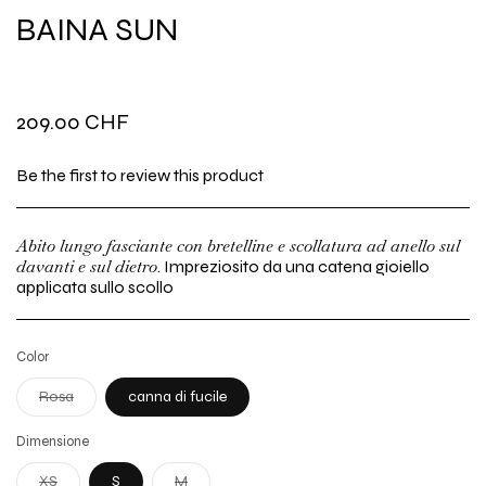
BAINA SUN
Prezzo
209.00 CHF
di
Be the first to review this product
listino
Abito lungo fasciante con bretelline e scollatura ad anello sul
davanti e sul dietro
. Impreziosito da una catena gioiello
applicata sullo scollo
Color
Variante
Rosa
canna di fucile
esaurita
o
non
Dimensione
disponibile
Variante
Variante
XS
S
M