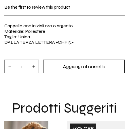
scontato
di
Be the first to review this product
listino
Cappello con iniziali oro o argento
Materiale: Poliestere
Taglia: Unica
DALLA TERZA LETTERA +CHF 5.-
Aggiungi al carrello
Diminuisci
Aumenta
quantità
quantità
per
per
Cappello
Cappello
Patch
Patch
Prodotti Suggeriti
40% OFF