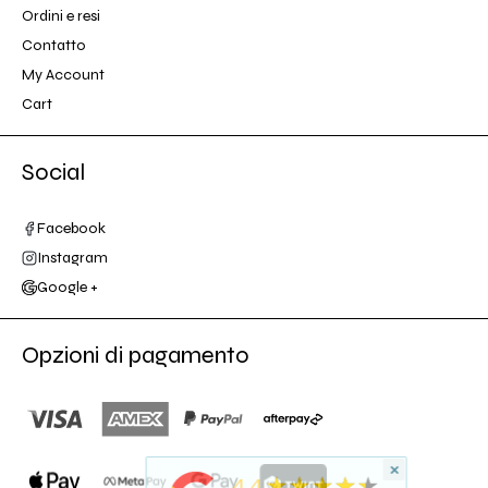
Ordini e resi
Contatto
My Account
Cart
Social
Facebook
Instagram
Google +
Opzioni di pagamento
×
★
5
★★★★★
4.4