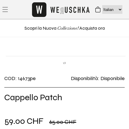
direttamente
Carrello
ai contenuti
Collezione!
Scopri la Nuova
Acquista ora
Passa alle
Apri
informazioni
contenuti
su
1
/
1
multimediali
sul prodotto
1
in
COD: 14673pe
Disponibilità: Disponibile
finestra
modale
Cappello Patch
Prezzo
Prezzo
59.00 CHF
65.00 CHF