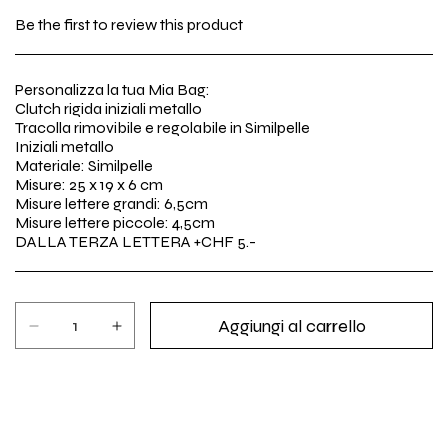
di
Be the first to review this product
listino
Personalizza la tua Mia Bag:
Clutch rigida iniziali metallo
Tracolla rimovibile e regolabile in Similpelle
Iniziali metallo
Materiale: Similpelle
Misure: 25 x 19 x 6 cm
Misure lettere grandi: 6,5cm
Misure lettere piccole: 4,5cm
DALLA TERZA LETTERA +CHF 5.-
Aggiungi al carrello
Diminuisci
Aumenta
quantità
quantità
per
per
Clutch
Clutch
rigida
rigida
iniziali
iniziali