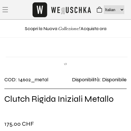
direttamente
Carrello
ai contenuti
Collezione!
Scopri la Nuova
Acquista ora
Passa alle
Apri
informazioni
contenuti
su
1
/
1
multimediali
sul prodotto
1
in
COD: 14602_metal
Disponibilità: Disponibile
finestra
modale
Clutch Rigida Iniziali Metallo
Prezzo
175.00 CHF