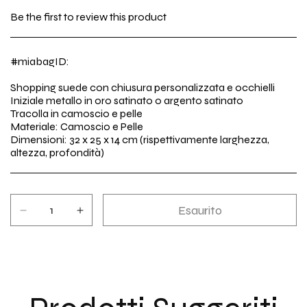
di
Be the first to review this product
listino
#miabagID:
Shopping suede con chiusura personalizzata e occhielli
Iniziale metallo in oro satinato o argento satinato
Tracolla in camoscio e pelle
Materiale: Camoscio e Pelle
Dimensioni: 32 x 25 x 14 cm (rispettivamente larghezza,
altezza, profondità)
Esaurito
Diminuisci
Aumenta
quantità
quantità
per
per
Grace
Grace
in
in
camoscio
camoscio