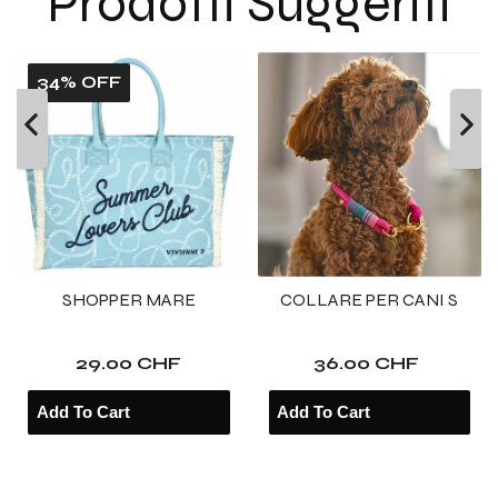
Prodotti Suggeriti
eyelet
eyelet
34% OFF
SHOPPER MARE
COLLARE PER CANI S
29.00 CHF
36.00 CHF