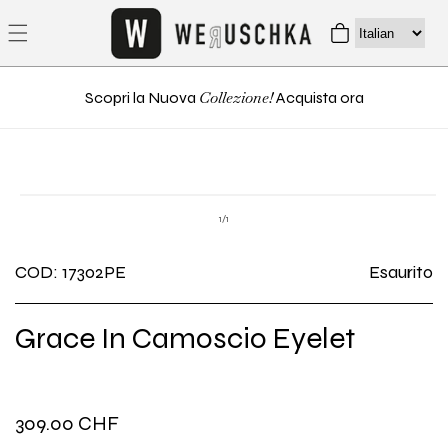
direttamente
Carrello
ai contenuti
Collezione!
Scopri la Nuova
Acquista ora
Passa alle
Apri
informazioni
contenuti
su
1
/
1
multimediali
sul prodotto
1
in
COD: 17302PE
Esaurito
finestra
modale
Grace In Camoscio Eyelet
Prezzo
309.00 CHF