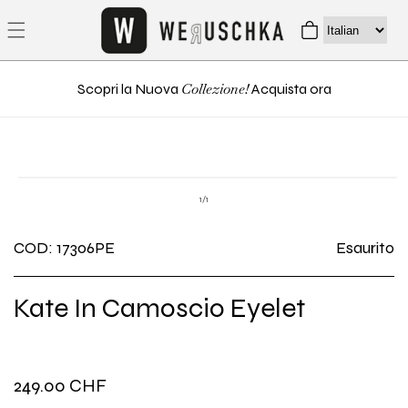
direttamente
Carrello
ai contenuti
Collezione!
Scopri la Nuova
Acquista ora
Passa alle
Apri
informazioni
contenuti
su
1
/
1
multimediali
sul prodotto
1
in
COD: 17306PE
Esaurito
finestra
modale
Kate In Camoscio Eyelet
Prezzo
249.00 CHF