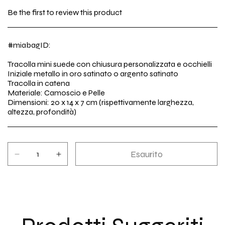
di
Be the first to review this product
listino
#miabagID:
Tracolla mini suede con chiusura personalizzata e occhielli
Iniziale metallo in oro satinato o argento satinato
Tracolla in catena
Materiale: Camoscio e Pelle
Dimensioni: 20 x 14 x 7 cm (rispettivamente larghezza,
altezza, profondità)
Esaurito
Diminuisci
Aumenta
quantità
quantità
per
per
Kate
Kate
in
in
camoscio
camoscio