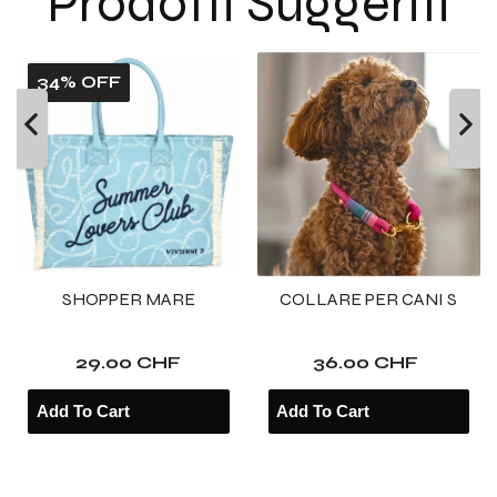
Prodotti Suggeriti
eyelet
eyelet
34% OFF
SHOPPER MARE
COLLARE PER CANI S
29.00 CHF
36.00 CHF