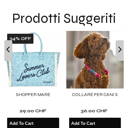
PLATES
PLATES
L
L
Prodotti Suggeriti
-
-
FULMINE
FULMINE
FUXIA
FUXIA
34% OFF
SHOPPER MARE
COLLARE PER CANI S
29.00 CHF
36.00 CHF