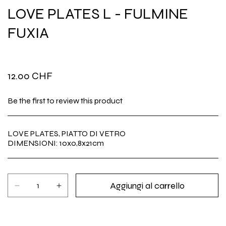
LOVE PLATES L - FULMINE
FUXIA
Prezzo
12.00 CHF
di
Be the first to review this product
listino
LOVE PLATES, PIATTO DI VETRO
DIMENSIONI: 10x0,8x21cm
Aggiungi al carrello
Diminuisci
Aumenta
quantità
quantità
per
per
LOVE
LOVE