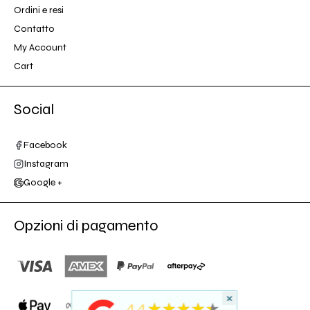
Ordini e resi
Contatto
My Account
Cart
Social
Facebook
Instagram
Google +
Opzioni di pagamento
×
★
5
★★★★★
4.4