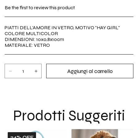
di
Be the first to review this product
listino
PIATTI DELL'AMORE IN VETRO, MOTIVO "HAY GIRL"
COLORE MULTICOLOR
DIMENSIONI: 10x0,8x10cm
MATERIALE: VETRO
Aggiungi al carrello
Diminuisci
Aumenta
quantità
quantità
per
per
LOVE
LOVE
PLATES
PLATES
S
S
Prodotti Suggeriti
-
-
HAY
HAY
GIRL!
GIRL!
34% OFF