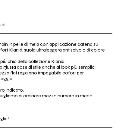
uct
hain in pelle di mela con applicazione catena su
ort Kianid, suola ultraleggera antiscivolo di colore
o più chic della collezione Kianid.
 giusta dose di stile anche ai look più semplici.
tezza flat regalano impagabile cofort per
iaggia.
ro indicato.
onsigliamo di ordinare mezzo numero in meno.
glia!