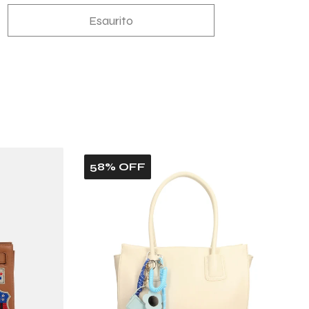
Esaurito
nta
ità
DALO
OCIATO
IPOLI
IN
CK
58% OFF