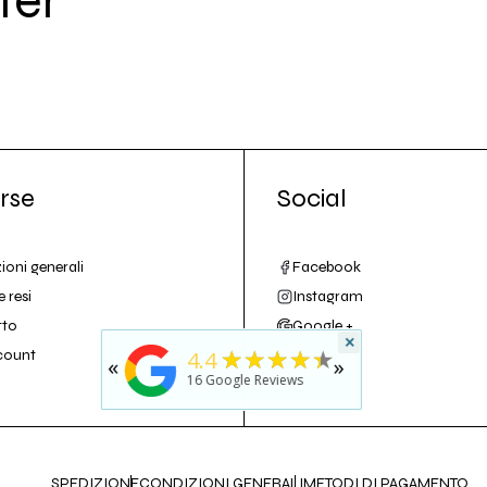
ter
rse
Social
ioni generali
Facebook
e resi
Instagram
tto
Google +
×
★
5
★★★★★
4.4
count
«
»
rated b
16
Google Reviews
last yea
SPEDIZIONE
CONDIZIONI GENERALI
METODI DI PAGAMENTO