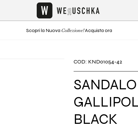
Collezione!
Scopri la Nuova
Acquista ora
COD: KND01054-42
SANDALO
GALLIPOL
BLACK