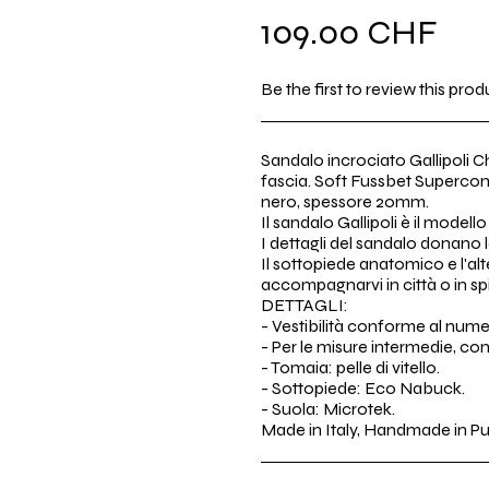
Prezzo
109.00 CHF
di
Be the first to review this prod
listino
Sandalo incrociato Gallipoli C
fascia. Soft Fussbet Superconf
nero, spessore 20mm.
Il sandalo Gallipoli è il modell
I dettagli del sandalo donano la
Il sottopiede anatomico e l'al
accompagnarvi in città o in sp
DETTAGLI:
- Vestibilità conforme al nume
- Per le misure intermedie, c
- Tomaia: pelle di vitello.
- Sottopiede: Eco Nabuck.
- Suola: Microtek.
Made in Italy, Handmade in Pu