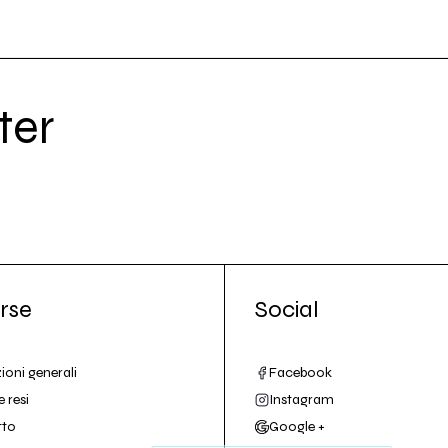
ter
rse
Social
ioni generali
Facebook
e resi
Instagram
tto
Google +