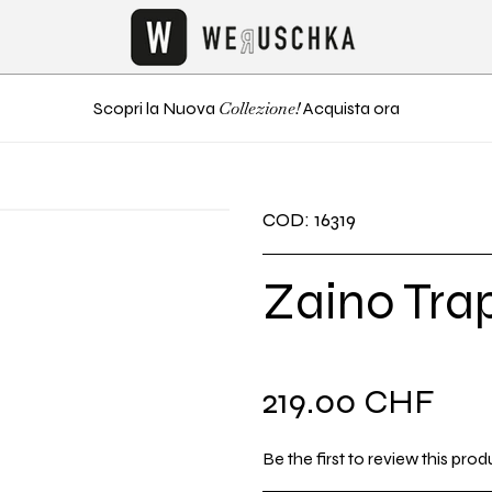
Collezione!
Scopri la Nuova
Acquista ora
COD: 16319
Zaino Tra
Prezzo
219.00 CHF
di
Be the first to review this prod