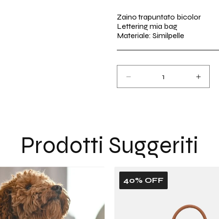
listino
Zaino trapuntato bicolor
Lettering mia bag
Materiale: Similpelle
Diminuisci
Aume
quantità
quant
per
per
Zaino
Zaino
trapuntato
trapu
bicolor
bicol
Prodotti Suggeriti
40% OFF