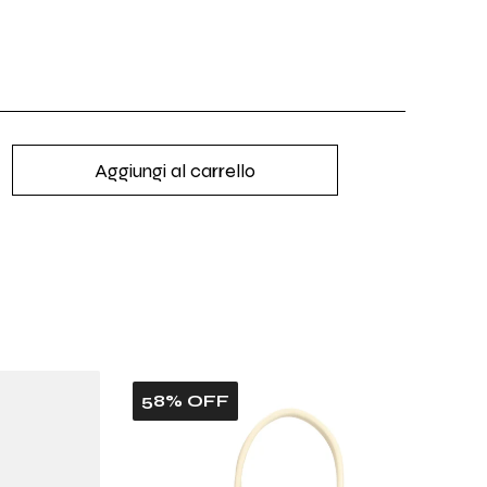
Aggiungi al carrello
nta
ità
ntato
or
58% OFF